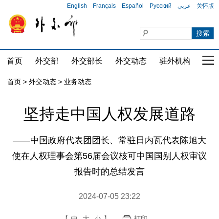
English
Français
Español
Русский
عربي
关怀版
首页
外交部
外交部长
外交动态
驻外机构
国家
首页
>
外交动态
>
业务动态
坚持走中国人权发展道路
——中国政府代表团团长、常驻日内瓦代表陈旭大
使在人权理事会第56届会议核可中国国别人权审议
报告时的总结发言
2024-07-05 23:22
【
中
大
小
】
打印