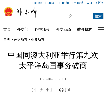
English
Français
Español
Русский
عربي
关怀版
首页
外交部
外交部长
外交动态
驻外机构
国家
首页
>
外交动态
>
业务动态
中国同澳大利亚举行第九次
太平洋岛国事务磋商
2025-06-26 20:01
【
中
大
小
】
打印