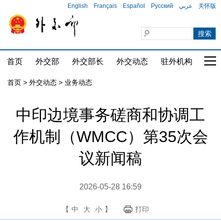
English
Français
Español
Русский
عربي
关怀版
首页
外交部
外交部长
外交动态
驻外机构
国家
首页
>
外交动态
>
业务动态
中印边境事务磋商和协调工
作机制（WMCC）第35次会
议新闻稿
2026-05-28 16:59
【
中
大
小
】
打印