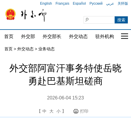
English
Français
Español
Русский
عربي
关怀版
首页
外交部
外交部长
外交动态
驻外机构
国家
首页
>
外交动态
>
业务动态
外交部阿富汗事务特使岳晓
勇赴巴基斯坦磋商
2026-06-04 15:23
【
中
大
小
】
打印