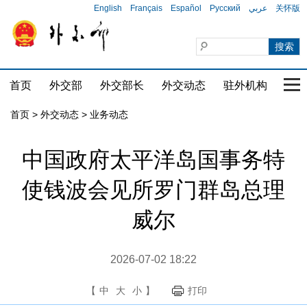
English
Français
Español
Русский
عربي
关怀版
首页
外交部
外交部长
外交动态
驻外机构
国家
首页
>
外交动态
>
业务动态
​中国政府太平洋岛国事务特
使钱波会见所罗门群岛总理
威尔
2026-07-02 18:22
【
中
大
小
】
打印