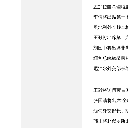
孟加拉国总理塔里克
李强将出席第十七届
奥地利外长赖辛格将
王毅将出席第十六
刘国中将出席非洲
缅甸总统敏昂莱将对
尼泊尔外交部长希西
王毅将访问蒙古国（2
张国清将出席“全球
缅甸外交部长丁貌瑞
韩正将赴俄罗斯出