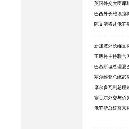
英国外交大臣库珀
巴西外长维埃拉将访
陈文清将赴俄罗斯
新加坡外长维文将访
王毅将主持联合国
巴基斯坦总理夏巴兹
塞尔维亚总统武契
摩尔多瓦副总理兼外
塞舌尔外交与侨务部
俄罗斯总统普京将对