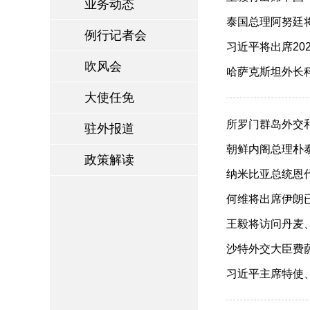
业务动态
泰国总理阿努廷将对
例行记者会
习近平将出席20
吹风会
哈萨克斯坦外长科舍
大使任免
所罗门群岛外交和
驻外报道
朝鲜内阁总理朴泰成
政策解读
纳米比亚总统恩代特
何维将出席伊朗已
王毅将访问丹麦、瑞
沙特外交大臣费萨尔
习近平主席特使、