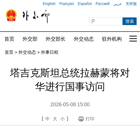
English
Français
Español
Русский
عربي
关怀版
首页
外交部
外交部长
外交动态
驻外机构
国家
首页
>
外交动态
>
外事日程
塔吉克斯坦总统拉赫蒙将对
华进行国事访问
2026-05-08 15:00
【
中
大
小
】
打印