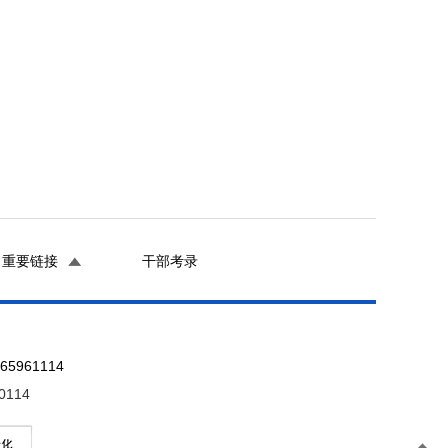
重要链接
干部考录
961114
0114