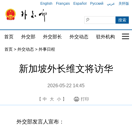
English
Français
Español
Русский
عربي
关怀版
首页
外交部
外交部长
外交动态
驻外机构
国家
首页
>
外交动态
>
外事日程
新加坡外长维文将访华
2026-05-22 14:45
【
中
大
小
】
打印
外交部发言人宣布：