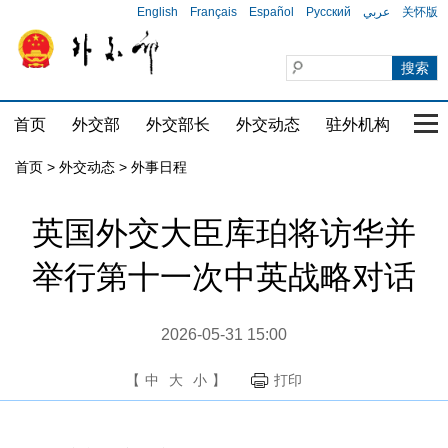
English
Français
Español
Русский
عربي
关怀版
首页
外交部
外交部长
外交动态
驻外机构
国家
首页
>
外交动态
>
外事日程
英国外交大臣库珀将访华并
举行第十一次中英战略对话
2026-05-31 15:00
【
中
大
小
】
打印