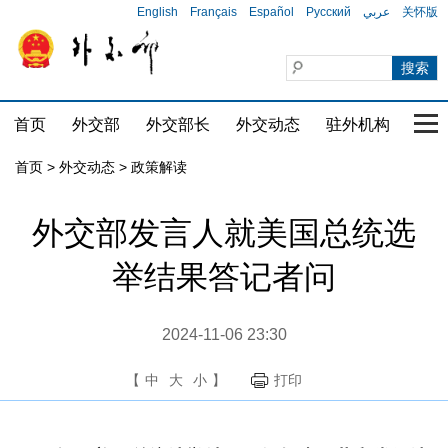
English
Français
Español
Русский
عربي
关怀版
首页
外交部
外交部长
外交动态
驻外机构
国家
首页
>
外交动态
>
政策解读
外交部发言人就美国总统选
举结果答记者问
2024-11-06 23:30
【
中
大
小
】
打印