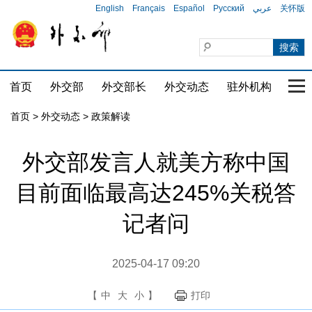
English
Français
Español
Русский
عربي
关怀版
首页
外交部
外交部长
外交动态
驻外机构
国家
首页
>
外交动态
>
政策解读
外交部发言人就美方称中国
目前面临最高达245%关税答
记者问
2025-04-17 09:20
【
中
大
小
】
打印