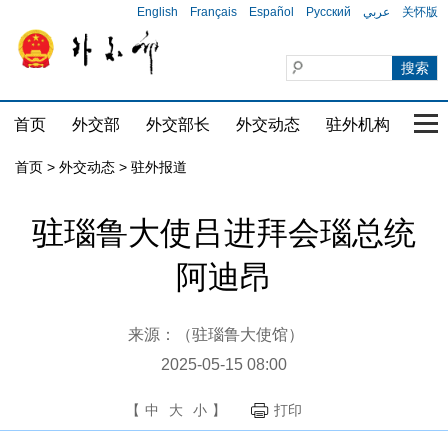
English
Français
Español
Русский
عربي
关怀版
首页
外交部
外交部长
外交动态
驻外机构
国家
首页
>
外交动态
>
驻外报道
驻瑙鲁大使吕进拜会瑙总统
阿迪昂
来源：（驻瑙鲁大使馆）
2025-05-15 08:00
【
中
大
小
】
打印