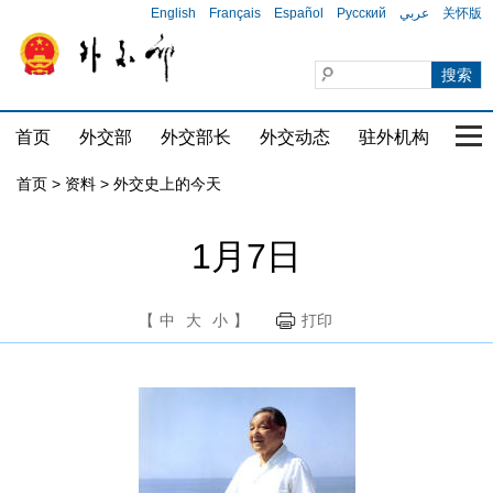
English
Français
Español
Русский
عربي
关怀版
首页
外交部
外交部长
外交动态
驻外机构
国家
首页
>
资料
>
外交史上的今天
1月7日
【
中
大
小
】
打印