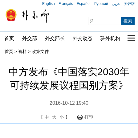
English
Français
Español
Русский
عربي
关怀版
首页
外交部
外交部长
外交动态
驻外机构
国家
首页
>
资料
>
政策文件
中方发布《中国落实2030年
可持续发展议程国别方案》
2016-10-12 19:40
【
中
大
小
】
打印