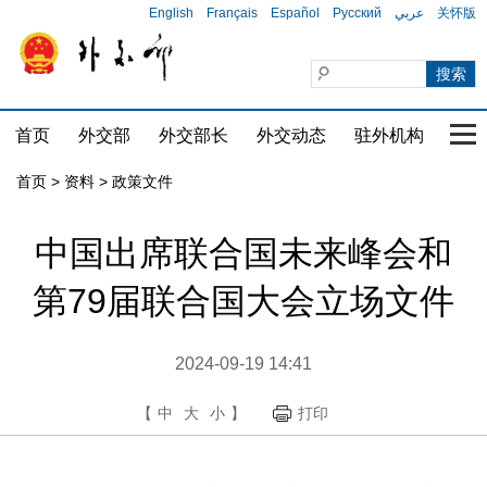
English
Français
Español
Русский
عربي
关怀版
首页
外交部
外交部长
外交动态
驻外机构
国家
首页
>
资料
>
政策文件
中国出席联合国未来峰会和
第79届联合国大会立场文件
2024-09-19 14:41
【
中
大
小
】
打印