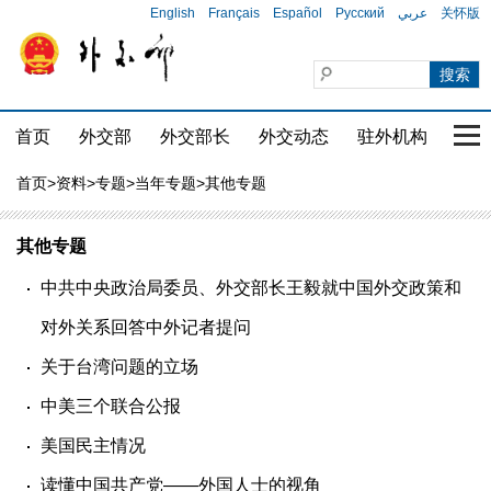
English
Français
Español
Русский
عربي
关怀版
首页
外交部
外交部长
外交动态
驻外机构
国家
首页
>
资料
>
专题
>
当年专题
>其他专题
其他专题
中共中央政治局委员、外交部长王毅就中国外交政策和
对外关系回答中外记者提问
关于台湾问题的立场
中美三个联合公报
美国民主情况
读懂中国共产党——外国人士的视角