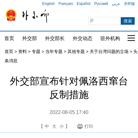
English
Français
Español
Русский
عربي
关怀版
首页
外交部
外交部长
外交动态
驻外机构
国家
首页
>
资料
>
专题
>
当年专题
>
其他专题
>
关于台湾问题的立场
>
头
条消息
外交部宣布针对佩洛西窜台
反制措施
2022-08-05 17:40
【
中
大
小
】
打印