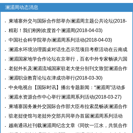
澜湄周动态消息
柬埔寨外交与国际合作部举办澜湄周主题公共论坛
(2018-
04-03)
精彩！我们刚刚欢度首个澜湄周
(2018-04-03)
中国社会科学院举办澜湄周系列活动
(2018-04-03)
澜湄水环境治理圆桌对话生态示范项目考察活动在云南成
功举行
澜湄国家地学合作论坛在京举行，百名中外专家畅谈六国
(2018-04-02)
地学合作
老挝外长及澜湄流域国家驻老大使分别刊文致贺澜湄合作
(2018-04-02)
启动二周年
澜湄职业教育论坛在津成功举行
(2018-03-30)
(2018-03-30)
中央电视台【国际时讯】播出专题新闻：“澜湄周”活动多
合作成果丰硕
澜湄水资源合作中心举行澜湄周系列活动
(2018-03-30)
(2018-03-27)
柬埔寨国务兼外交国际合作部大臣布拉索昆畅谈澜湄合作
(2018-03-27)
驻老挝使馆与老挝外交部共同举办首届澜湄周系列活动
(2018-03-27)
越南通讯社刊载澜湄周纪念文章《同饮一江水，共筑合作