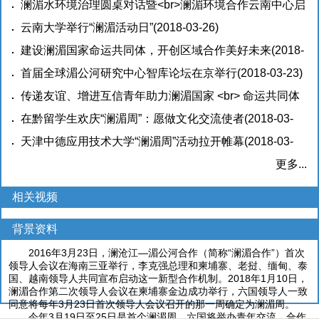
桥》
澜湄水环境治理圆桌对话暨<br>澜湄环境合作云南中心启
(2018-03-26)
动活动在昆明举行
云南大学举行“澜湄活动日”
(2018-03-26)
(2018-03-26)
建设澜湄国家命运共同体，开创区域合作美好未来
(2018-
03-23)
首届全球湄公河研究中心智库论坛在京举行
(2018-03-23)
传递友谊、增进互信青年助力澜湄国家 <br> 命运共同体
建设
在黔留学生欢庆“澜湄周”：愿做文化交流使者
(2018-03-23)
(2018-03-
23)
天津中德应用技术大学“澜湄周”活动拉开帷幕
(2018-03-
23)
更多...
相关视频
背景资料
2016年3月23日，澜沧江—湄公河合作（简称“澜湄合作”）首次
领导人会议在海南三亚举行，李克强总理和柬埔寨、老挝、缅甸、泰
国、越南领导人共同宣布启动这一新型合作机制。2018年1月10日，
澜湄合作第二次领导人会议在柬埔寨金边成功举行，六国领导人一致
同意将每年3月23日首次领导人会议召开的那一周确定为澜湄周。
今年3月19日至25日是首个澜湄周。六国将举办青年交流、合作