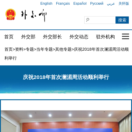
English
Français
Español
Русский
عربي
关怀版
首页
外交部
外交部长
外交动态
驻外机构
国家
首页
>
资料
>
专题
>
当年专题
>
其他专题
>庆祝2018年首次澜湄周活动顺
利举行
庆祝2018年首次澜湄周活动顺利举行