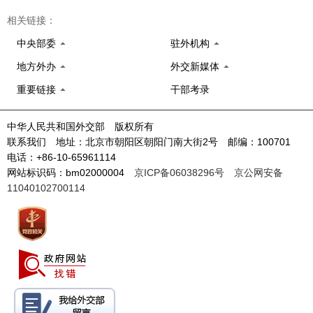
成果展、文化表演、智库论坛、企业峰会、电视专题片等一系列精彩
相关链接：
纷呈的活动，共同庆祝澜湄合作启动两周年，充分展现澜湄合作的独
特魅力和丰硕成果。
中央部委
驻外机构
地方外办
外交新媒体
重要链接
干部考录
中华人民共和国外交部 版权所有
联系我们 地址：北京市朝阳区朝阳门南大街2号 邮编：100701
电话：+86-10-65961114
网站标识码：bm02000004
京ICP备06038296号
京公网安备
11040102700114