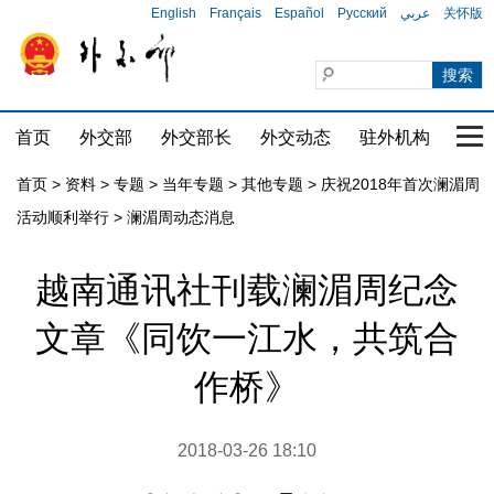
English
Français
Español
Русский
عربي
关怀版
首页
外交部
外交部长
外交动态
驻外机构
国家
首页
>
资料
>
专题
>
当年专题
>
其他专题
>
庆祝2018年首次澜湄周
活动顺利举行
>
澜湄周动态消息
越南通讯社刊载澜湄周纪念
文章《同饮一江水，共筑合
作桥》
2018-03-26 18:10