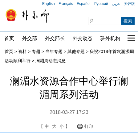
English
Français
Español
Русский
عربي
关怀版
首页
外交部
外交部长
外交动态
驻外机构
国家
首页
>
资料
>
专题
>
当年专题
>
其他专题
>
庆祝2018年首次澜湄周
活动顺利举行
>
澜湄周动态消息
澜湄水资源合作中心举行澜
湄周系列活动
2018-03-27 17:23
【
中
大
小
】
打印