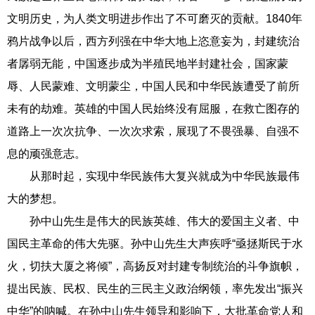
文明历史，为人类文明进步作出了不可磨灭的贡献。1840年
鸦片战争以后，西方列强在中华大地上恣意妄为，封建统治
者孱弱无能，中国逐步成为半殖民地半封建社会，国家蒙
辱、人民蒙难、文明蒙尘，中国人民和中华民族遭受了前所
未有的劫难。英雄的中国人民始终没有屈服，在救亡图存的
道路上一次次抗争、一次次求索，展现了不畏强暴、自强不
息的顽强意志。
从那时起，实现中华民族伟大复兴就成为中华民族最伟
大的梦想。
孙中山先生是伟大的民族英雄、伟大的爱国主义者、中
国民主革命的伟大先驱。孙中山先生大声疾呼“亟拯斯民于水
火，切扶大厦之将倾”，高扬反对封建专制统治的斗争旗帜，
提出民族、民权、民生的三民主义政治纲领，率先发出“振兴
中华”的呐喊。在孙中山先生领导和影响下，大批革命党人和