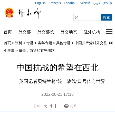
English
Français
Español
Русский
عربي
关怀版
首页
外交部
外交部长
外交动态
驻外机构
国家
首页
>
资料
>
专题
>
当年专题
>
其他专题
>
中国共产党对外交往100
个故事
>
革命，前途尽有光明路
中国抗战的希望在西北
——英国记者贝特兰将“统一战线”口号传向世界
2022-08-23 17:18
【
中
大
小
】
打印