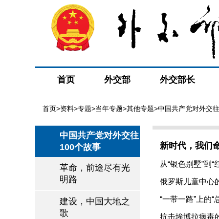
首页
外交部
外交部长
首页
>
资料
>
专题
>
当年专题
>
其他专题
>
中国共产党对外交往
中国共产党对外交往
新时代，我们
100个故事
从“银色别墅”到“红
革命，前途尽有光
明路
俄罗斯儿童中心的“
“一带一路”上的“总
建设，中国大地之
歌
抗击埃博拉病毒的“