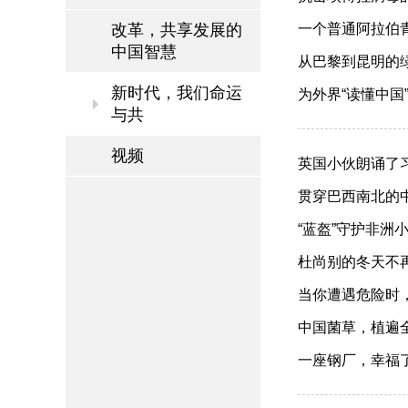
改革，共享发展的
一个普通阿拉伯青年
中国智慧
从巴黎到昆明的绿色
新时代，我们命运
为外界“读懂中国”
与共
视频
英国小伙朗诵了习近
贯穿巴西南北的中国
“蓝盔”守护非洲小女
杜尚别的冬天不再冷
当你遭遇危险时，祖
中国菌草，植遍全球
一座钢厂，幸福了一