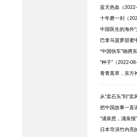
蓝天热血（2022-
​十年磨一剑（2022
​中国医生的海外“光
巴拿马菠萝甜蜜中国
“中国快车”驰骋东非
​“种子”（2022-08
青青蒿草，东方神药
​从“卖石头”到“卖风
​把中国故事一直讲下
“涌泉恩，涌泉报”（
日本导演竹内亮的新