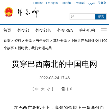
English
Français
Español
Русский
عربي
关怀版
首页
外交部
外交部长
外交动态
驻外机构
国家
首页
>
资料
>
专题
>
当年专题
>
其他专题
>
中国共产党对外交往100
个故事
>
新时代，我们命运与共
贯穿巴西南北的中国电网
2022-08-24 17:46
【
中
大
小
】
打印
在巴西广袤热土上，高耸的铁塔上一条条银白