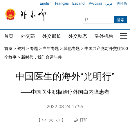
English
Français
Español
Русский
عربي
关怀版
首页
外交部
外交部长
外交动态
驻外机构
国家
首页
>
资料
>
专题
>
当年专题
>
其他专题
>
中国共产党对外交往100
个故事
>
新时代，我们命运与共
​中国医生的海外“光明行”
——中国医生积极治疗外国白内障患者
2022-08-24 17:55
【
中
大
小
】
打印