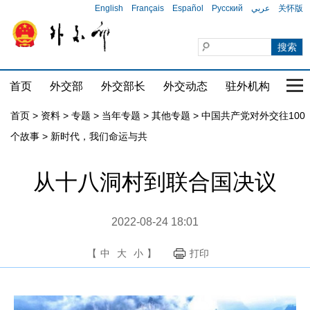
English
Français
Español
Русский
عربي
关怀版
首页
外交部
外交部长
外交动态
驻外机构
国家
首页
>
资料
>
专题
>
当年专题
>
其他专题
>
中国共产党对外交往100
个故事
>
新时代，我们命运与共
从十八洞村到联合国决议
2022-08-24 18:01
【
中
大
小
】
打印