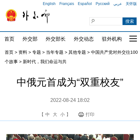
English
Français
Español
Русский
عربي
关怀版
首页
外交部
外交部长
外交动态
驻外机构
国家
首页
>
资料
>
专题
>
当年专题
>
其他专题
>
中国共产党对外交往100
个故事
>
新时代，我们命运与共
中俄元首成为“双重校友”
2022-08-24 18:02
【
中
大
小
】
打印