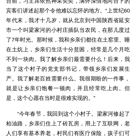
台前，习主席依然神采奕奕，满怀深情地向台下的
宾客们讲述起那个令他难以忘怀的地方。“上世纪60
年代末，我才十几岁，就从北京到中国陕西省延安
市一个叫梁家河的小村庄插队当农民，在那儿度过
了7年时光。那时候，我和乡亲们都住在土窑里、睡
在土炕上，乡亲们生活十分贫困，经常是几个月吃
不到一块肉。我了解乡亲们最需要什么！后来，我
当了这个村子的党支部书记，带领乡亲们发展生
产。我了解老百姓需要什么。我很期盼的一件事，
就是让乡亲们饱餐一顿肉，并且经常吃上肉。但
是，这个心愿在当时是很难实现的。”
“今年春节，我回到这个小村子。梁家河修起了
柏油路，乡亲们住上了砖瓦房，用上了互联网，老
人们享有基本养老，村民们有医疗保险，孩子们可