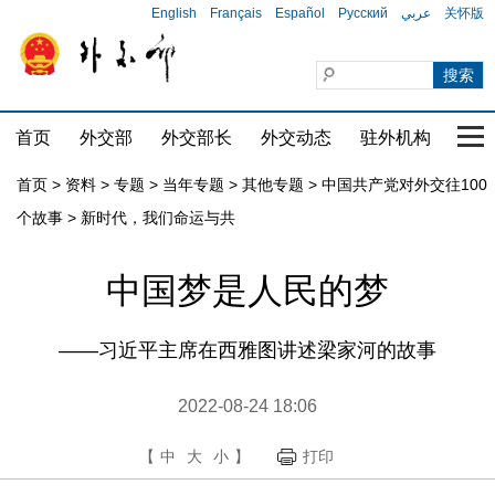
English
Français
Español
Русский
عربي
关怀版
首页
外交部
外交部长
外交动态
驻外机构
国家
首页
>
资料
>
专题
>
当年专题
>
其他专题
>
中国共产党对外交往100
个故事
>
新时代，我们命运与共
​中国梦是人民的梦
​——习近平主席在西雅图讲述梁家河的故事
2022-08-24 18:06
【
中
大
小
】
打印