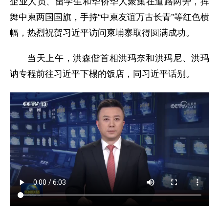
企业人员、留学生和华侨华人聚集在道路两旁，挥
舞中柬两国国旗，手持“中柬友谊万古长青”等红色横
幅，热烈祝贺习近平访问柬埔寨取得圆满成功。
当天上午，洪森偕首相洪玛奈和洪玛尼、洪玛
讷专程前往习近平下榻的饭店，同习近平话别。