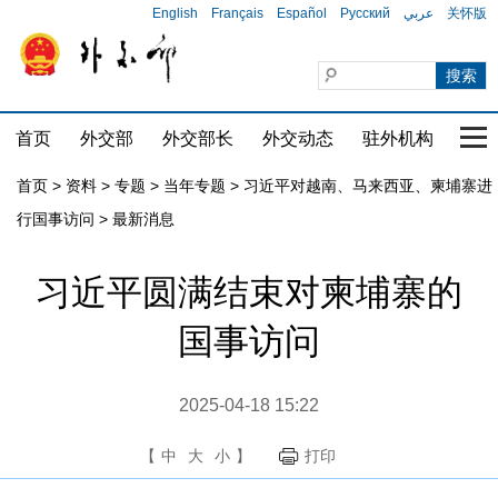
English
Français
Español
Русский
عربي
关怀版
首页
外交部
外交部长
外交动态
驻外机构
国家
首页
>
资料
>
专题
>
当年专题
>
习近平对越南、马来西亚、柬埔寨进
行国事访问
>
最新消息
习近平圆满结束对柬埔寨的
国事访问
2025-04-18 15:22
【
中
大
小
】
打印