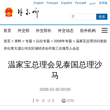
English
Français
Español
Русский
عربي
关怀版
首页
外交部
外交部长
外交动态
驻外机构
国家
首页
>
资料
>
专题
>
以往专题
>
2008年专题
>
温家宝总理访问老挝
并出席大湄公河次区域经济合作第三次领导人会议
温家宝总理会见泰国总理沙
马
2008-03-30 00:00
【
中
大
小
】
打印