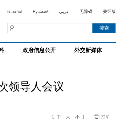
Español
Русский
عربي
无障碍
关怀版
料
政府信息公开
外交新媒体
次领导人会议
【
中
大
小
】
打印