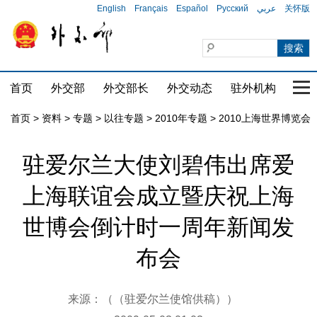
English
Français
Español
Русский
عربي
关怀版
首页
外交部
外交部长
外交动态
驻外机构
国家
首页
>
资料
>
专题
>
以往专题
>
2010年专题
>
2010上海世界博览会
驻爱尔兰大使刘碧伟出席爱
上海联谊会成立暨庆祝上海
世博会倒计时一周年新闻发
布会
来源：（（驻爱尔兰使馆供稿））