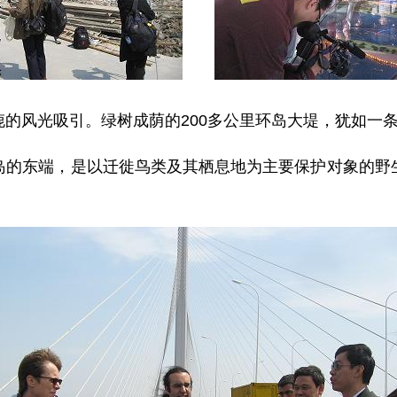
风光吸引。绿树成荫的200多公里环岛大堤，犹如一条
东端，是以迁徙鸟类及其栖息地为主要保护对象的野生