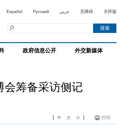
Español
Русский
عربي
无障碍
关怀版
料
政府信息公开
外交新媒体
博会筹备采访侧记
【
中
大
小
】
打印