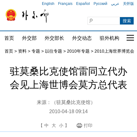
English
Français
Español
Русский
عربي
关怀版
首页
外交部
外交部长
外交动态
驻外机构
国家
首页
>
资料
>
专题
>
以往专题
>
2010年专题
>
2010上海世界博览会
驻莫桑比克使馆雷同立代办
会见上海世博会莫方总代表
来源：（驻莫桑比克使馆）
2010-04-18 09:14
【
中
大
小
】
打印