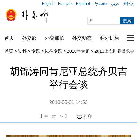
English
Français
Español
Русский
عربي
关怀版
首页
外交部
外交部长
外交动态
驻外机构
国家
首页
>
资料
>
专题
>
以往专题
>
2010年专题
>
2010上海世界博览会
胡锦涛同肯尼亚总统齐贝吉
举行会谈
2010-05-01 14:53
【
中
大
小
】
打印