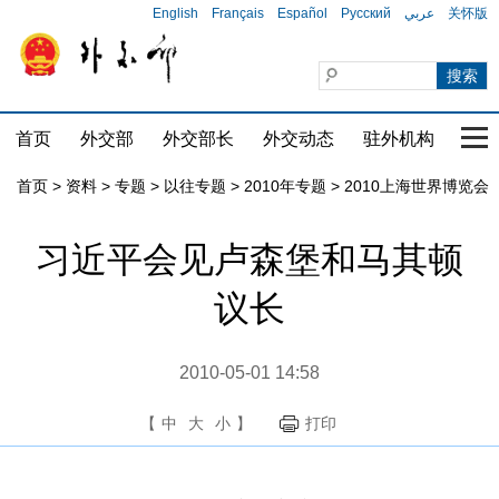
English
Français
Español
Русский
عربي
关怀版
首页
外交部
外交部长
外交动态
驻外机构
国家
首页
>
资料
>
专题
>
以往专题
>
2010年专题
>
2010上海世界博览会
习近平会见卢森堡和马其顿
议长
2010-05-01 14:58
【
中
大
小
】
打印