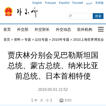
English
Français
Español
Русский
عربي
关怀版
首页
外交部
外交部长
外交动态
驻外机构
国家
首页
>
资料
>
专题
>
以往专题
>
2010年专题
>
2010上海世界博览会
贾庆林分别会见巴勒斯坦国
总统、蒙古总统、纳米比亚
前总统、日本首相特使
2010-05-01 21:52
【
中
大
小
】
打印