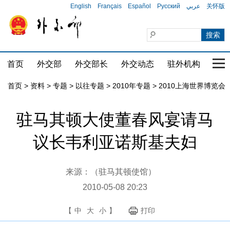
English
Français
Español
Русский
عربي
关怀版
首页
外交部
外交部长
外交动态
驻外机构
国家
首页
>
资料
>
专题
>
以往专题
>
2010年专题
>
2010上海世界博览会
驻马其顿大使董春风宴请马
议长韦利亚诺斯基夫妇
来源：（驻马其顿使馆）
2010-05-08 20:23
【
中
大
小
】
打印