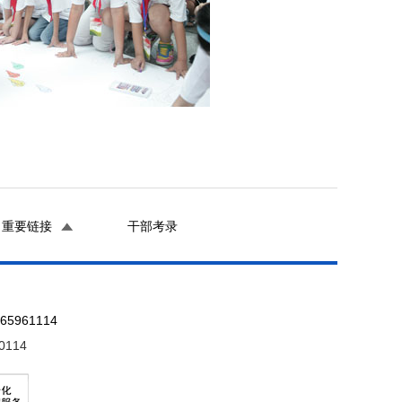
重要链接
干部考录
961114
0114