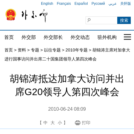
English
Français
Español
Русский
عربي
关怀版
首页
外交部
外交部长
外交动态
驻外机构
国家
首页
>
资料
>
专题
>
以往专题
>
2010年专题
>
胡锦涛主席对加拿大
进行国事访问并出席二十国集团领导人第四次峰会
胡锦涛抵达加拿大访问并出
席G20领导人第四次峰会
2010-06-24 08:09
【
中
大
小
】
打印