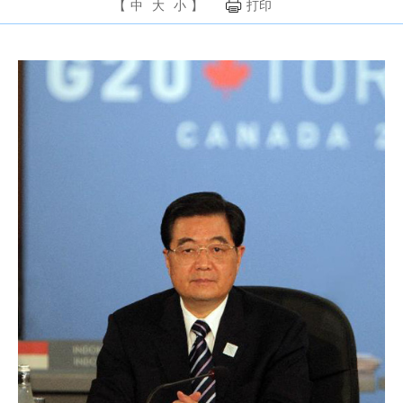
【
中
大
小
】
打印