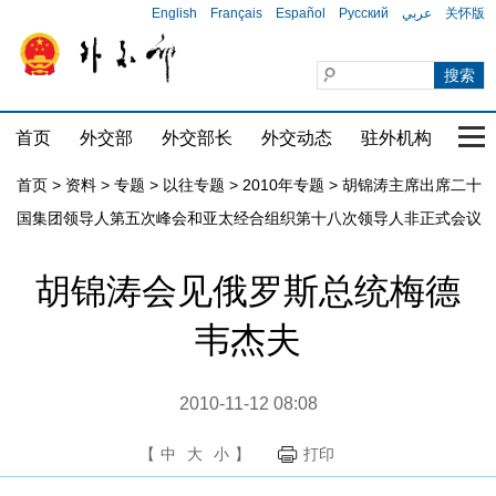
English
Français
Español
Русский
عربي
关怀版
首页
外交部
外交部长
外交动态
驻外机构
国家
首页
>
资料
>
专题
>
以往专题
>
2010年专题
>
胡锦涛主席出席二十
国集团领导人第五次峰会和亚太经合组织第十八次领导人非正式会议
胡锦涛会见俄罗斯总统梅德
韦杰夫
2010-11-12 08:08
【
中
大
小
】
打印