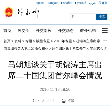
English
Français
Español
Русский
عربي
关怀版
首页
外交部
外交部长
外交动态
驻外机构
国家
首页
>
资料
>
专题
>
以往专题
>
2010年专题
>
胡锦涛主席出席二十
国集团领导人第五次峰会和亚太经合组织第十八次领导人非正式会议
马朝旭谈关于胡锦涛主席出
席二十国集团首尔峰会情况
2010-11-12 18:50
【
中
大
小
】
打印