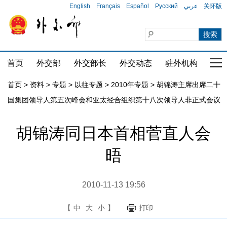
English
Français
Español
Русский
عربي
关怀版
首页
外交部
外交部长
外交动态
驻外机构
国家
首页
>
资料
>
专题
>
以往专题
>
2010年专题
>
胡锦涛主席出席二十
国集团领导人第五次峰会和亚太经合组织第十八次领导人非正式会议
胡锦涛同日本首相菅直人会
晤
2010-11-13 19:56
【
中
大
小
】
打印