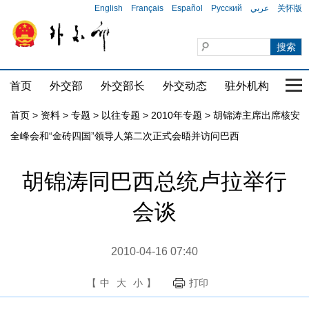
English
Français
Español
Русский
عربي
关怀版
首页
外交部
外交部长
外交动态
驻外机构
国家
首页
>
资料
>
专题
>
以往专题
>
2010年专题
>
胡锦涛主席出席核安
全峰会和“金砖四国”领导人第二次正式会晤并访问巴西
胡锦涛同巴西总统卢拉举行
会谈
2010-04-16 07:40
【
中
大
小
】
打印