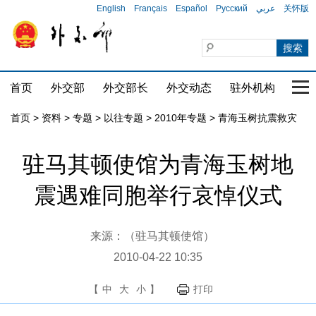
English
Français
Español
Русский
عربي
关怀版
首页
外交部
外交部长
外交动态
驻外机构
国家
首页
>
资料
>
专题
>
以往专题
>
2010年专题
>
青海玉树抗震救灾
驻马其顿使馆为青海玉树地
震遇难同胞举行哀悼仪式
来源：（驻马其顿使馆）
2010-04-22 10:35
【
中
大
小
】
打印