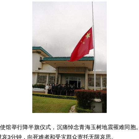
麦隆使馆举行降半旗仪式，沉痛悼念青海玉树地震罹难同胞
默哀3分钟，向死难者和受灾群众寄托无限哀思。