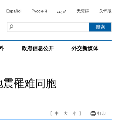
Español
Русский
عربي
无障碍
关怀版
料
政府信息公开
外交新媒体
地震罹难同胞
【
中
大
小
】
打印