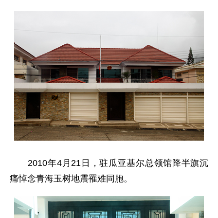
2010年4月21日，驻瓜亚基尔总领馆降半旗沉
痛悼念青海玉树地震罹难同胞。