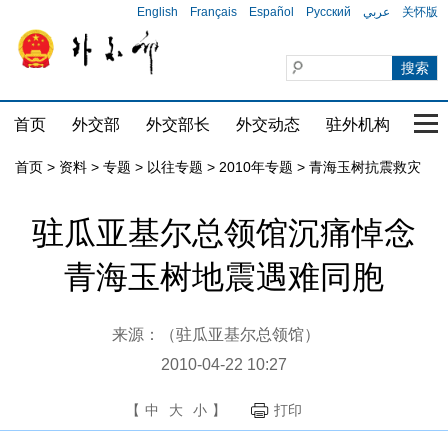
English
Français
Español
Русский
عربي
关怀版
首页
外交部
外交部长
外交动态
驻外机构
国家
首页
>
资料
>
专题
>
以往专题
>
2010年专题
>
青海玉树抗震救灾
驻瓜亚基尔总领馆沉痛悼念
青海玉树地震遇难同胞
来源：（驻瓜亚基尔总领馆）
2010-04-22 10:27
【
中
大
小
】
打印