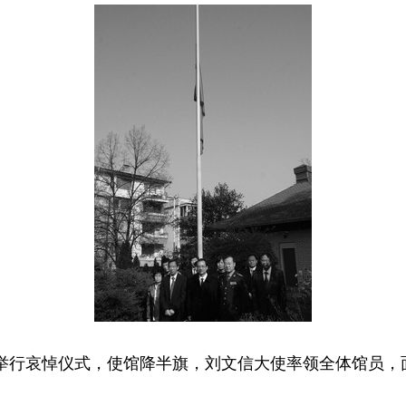
举行哀悼仪式，使馆降半旗，刘文信大使率领全体馆员，